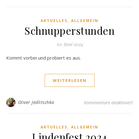
,
AKTUELLES
ALLGEMEIN
Schnupperstunden
10. Juni 2024
Kommt vorbei und probiert es aus.
WEITERLESEN
fü
Oliver Jedlitschka
Kommentare deaktiviert
,
AKTUELLES
ALLGEMEIN
Lindenfest 2024