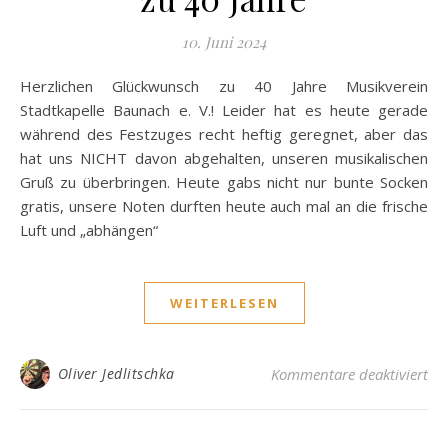
10. Juni 2024
Herzlichen Glückwunsch zu 40 Jahre Musikverein
Stadtkapelle Baunach e. V.! Leider hat es heute gerade
während des Festzuges recht heftig geregnet, aber das
hat uns NICHT davon abgehalten, unseren musikalischen
Gruß zu überbringen. Heute gabs nicht nur bunte Socken
gratis, unsere Noten durften heute auch mal an die frische
Luft und „abhängen“
WEITERLESEN
für
Oliver Jedlitschka
Kommentare deaktiviert