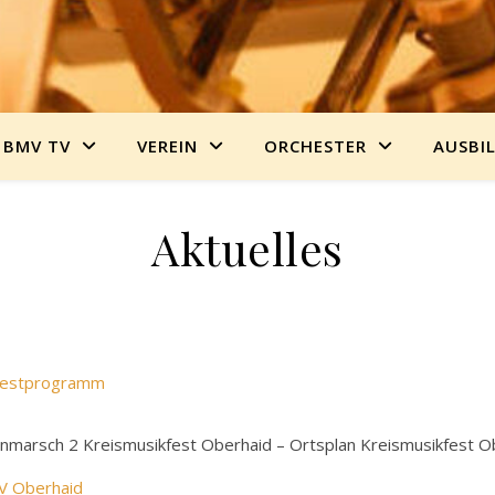
BMV TV
VEREIN
ORCHESTER
AUSBI
Aktuelles
d Festprogramm
ernmarsch 2 Kreismusikfest Oberhaid – Ortsplan Kreismusikfest
MV Oberhaid