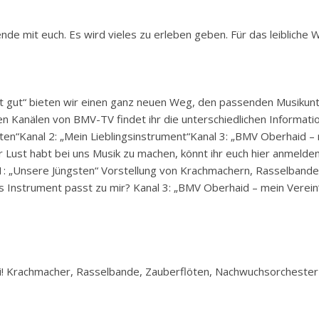
e mit euch. Es wird vieles zu erleben geben. Für das leibliche Wo
t gut“ bieten wir einen ganz neuen Weg, den passenden Musikunte
en Kanälen von BMV-TV findet ihr die unterschiedlichen Informat
ten“Kanal 2: „Mein Lieblingsinstrument“Kanal 3: „BMV Oberhaid – 
r Lust habt bei uns Musik zu machen, könnt ihr euch hier anmelden
 1: „Unsere Jüngsten“ Vorstellung von Krachmachern, Rasselbande
s Instrument passt zu mir? Kanal 3: „BMV Oberhaid – mein Verein“ 
i! Krachmacher, Rasselbande, Zauberflöten, Nachwuchsorchester