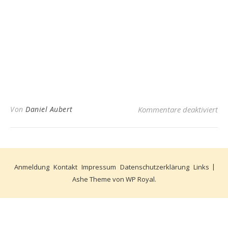
fü
Von
Daniel Aubert
Kommentare deaktiviert
Anmeldung
Kontakt
Impressum
Datenschutzerklärung
Links
Ashe Theme von
WP Royal
.