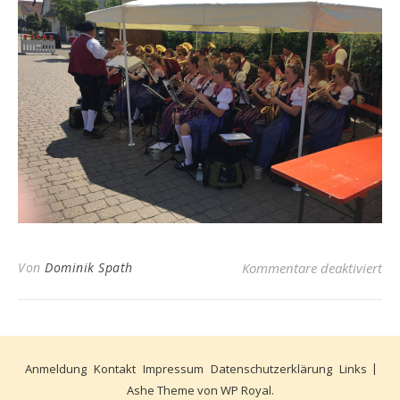
für
Von
Dominik Spath
Kommentare deaktiviert
Anmeldung
Kontakt
Impressum
Datenschutzerklärung
Links
Ashe Theme von
WP Royal
.