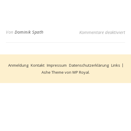
fü
Von
Dominik Spath
Kommentare deaktiviert
Anmeldung
Kontakt
Impressum
Datenschutzerklärung
Links
Ashe Theme von
WP Royal
.