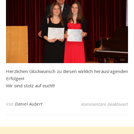
Herzlichen Glückwunsch zu diesen wirklich herausragenden
Erfolgen!
Wir sind stolz auf euch!!!
für
Von
Daniel Aubert
Kommentare deaktiviert