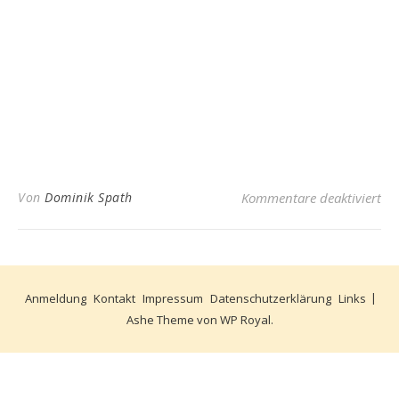
fü
Von
Dominik Spath
Kommentare deaktiviert
Anmeldung
Kontakt
Impressum
Datenschutzerklärung
Links
Ashe Theme von
WP Royal
.